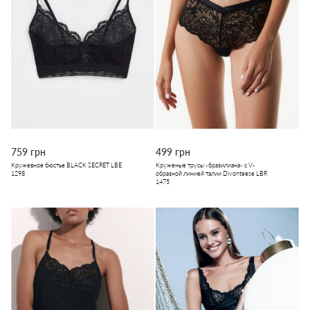
759 грн
499 грн
Кружевное бюстье BLACK SECRET LBE
Круженые трусы «бразилиана» с V-
1298
образной линией талии Divonteese LBR
1475