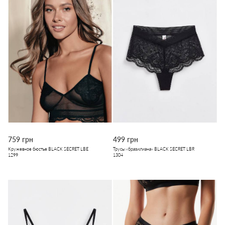
759 грн
499 грн
Кружевное бюстье BLACK SECRET LBE
Трусы «бразилиана» BLACK SECRET LBR
1299
1304