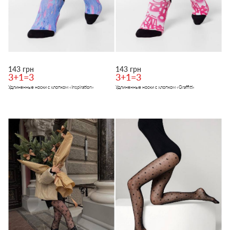
143 грн
143 грн
3+1=3
3+1=3
Удлиненные носки с хлопком «Inspiration»
Удлиненные носки с хлопком «Graffiti»