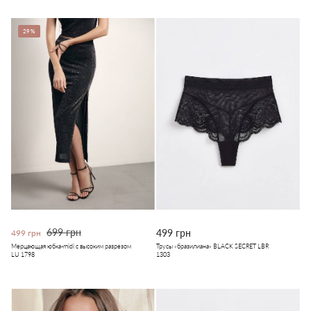
29%
699 грн
499 грн
499 грн
Мерцающая юбка-midi с высоким разрезом
Трусы «бразилиана» BLACK SECRET LBR
LU 1798
1303