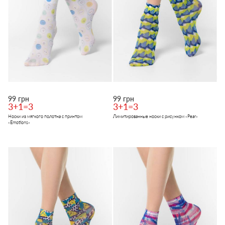
99 грн
99 грн
3+1=3
3+1=3
Носки из мягкого полотна с принтом
Лимитированные носки с рисунком «Pear»
«Emotions»