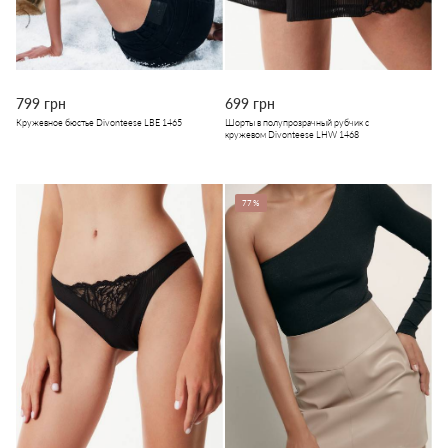
799 грн
699 грн
Кружевное бюстье Divonteese LBE 1465
Шорты в полупрозрачный рубчик с
кружевом Divonteese LHW 1468
77%