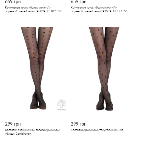
659 грн
659 грн
Кружевные трусы «бразилиана» с V-
Кружевные трусы «бразилиана» с V-
образной линией талии FAIRYTALE LBR 1558
образной линией талии FAIRYTALE LBR 1558
299 грн
299 грн
Колготки c заниженной талией с рисунком
Колготки с рисунком «треугольники» Trio
«буквы» Combination