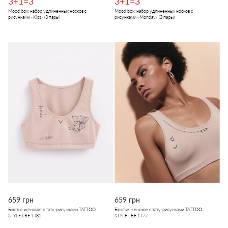
3+1=3
3+1=3
Mood box: набор удлиненных носков с
Mood box: набор удлиненных носков с
рисунками «Kiss» (3 пары)
рисунками «Monday» (3 пары)
659 грн
659 грн
Бюстье женское с тату-рисунками TATTOO
Бюстье женское с тату-рисунками TATTOO
STYLE LBE 1481
STYLE LBE 1477