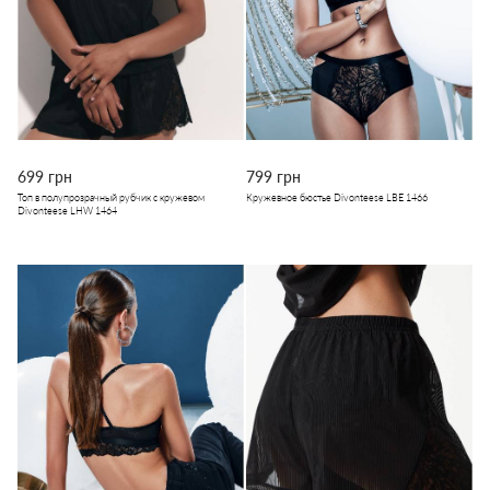
699 грн
799 грн
Топ в полупрозрачный рубчик с кружевом
Кружевное бюстье Divonteese LBE 1466
Divonteese LHW 1464