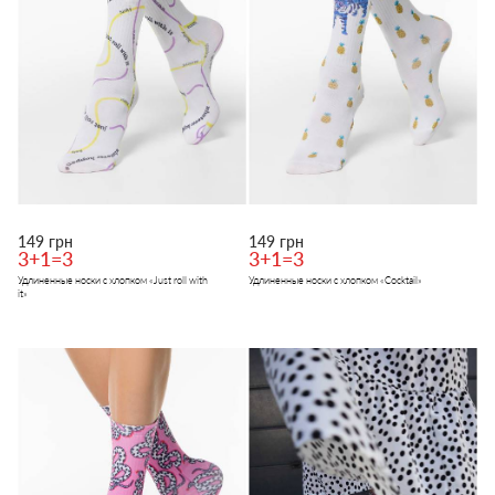
149 грн
149 грн
3+1=3
3+1=3
Удлиненные носки с хлопком «Just roll with
Удлиненные носки с хлопком «Сocktail»
it»