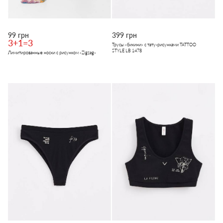
99 грн
399 грн
3+1=3
Трусы «бикини» с тату-рисунками TATTOO
STYLE LB 1478
Лимитированные носки с рисунком «Zigzag»