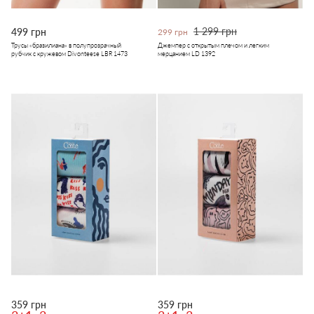
1 299 грн
499 грн
299 грн
Трусы «бразилиана» в полупрозрачный
Джемпер с открытым плечом и легким
рубчик с кружевом Divonteese LBR 1473
мерцанием LD 1392
359 грн
359 грн