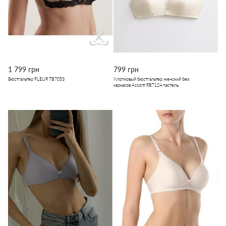
1 799 грн
799 грн
Бюстгальтер FLEUR TB7053
Хлопковый бюстгальтер женский без
каркасов Assorti RB7124 пастель