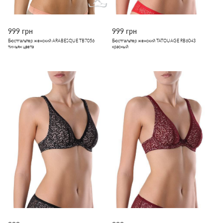
999 грн
999 грн
Бюстгальтер женский ARABESQUE TB7056
Бюстгальтер женский TATOUAGE RB6043
тимьян цвета
красный