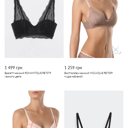
1 499 грн
1 259 грн
Бралетт женский ROMANTIQUE RB7079
Бюстгальтер женский MOSAIQUE RB7059
черного цвета
пудра набивной