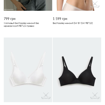
799 грн
1 599 грн
Хлопковый бюстгальтер женский без
Бюстгальтер женский DAY BY DAY RB7102
каркасов Assorti RB7124 прованс