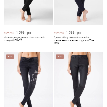
1 299 грн
1 299 грн
699 грн
699 грн
Моделирующие джинсы skinny с высокой
Джинсы skinny c высокой посадкой и
посадкой CON-269
премиальным покрытием под кожу CON-
172N
50%
50%