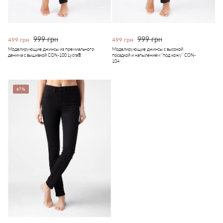
999 грн
999 грн
499 грн
499 грн
Моделирующие джинсы из премиального
Моделирующие джинсы с высокой
денима с вышивкой CON-100 Lycra®
посадкой и напылением "под кожу" CON-
104
67%