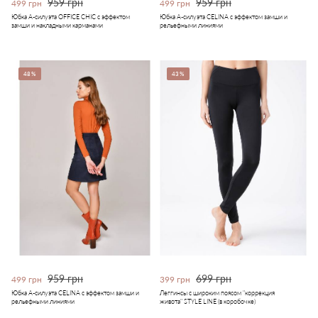
959 грн
959 грн
499 грн
499 грн
Юбка А-силуэта OFFICE CHIC с эффектом
Юбка А-силуэта CELINA с эффектом замши и
замши и накладными карманами
рельефными линиями
48%
43%
959 грн
699 грн
499 грн
399 грн
Юбка А-силуэта CELINA с эффектом замши и
Леггинсы с широким поясом "коррекция
рельефными линиями
живота" STYLE LINE (в коробочке)