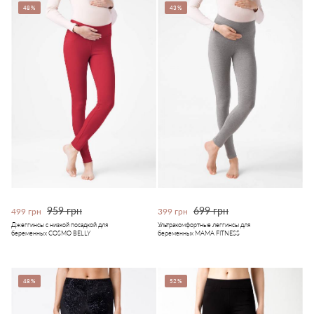
48%
43%
959 грн
699 грн
499 грн
399 грн
Джеггинсы с низкой посадкой для
Ультракомфортные леггинсы для
беременных COSMO BELLY
беременных MAMA FITNESS
48%
52%