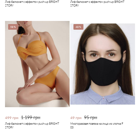
Лиф-балконет с эффектом push-up BRIGHT
Лиф-балконет с эффектом push-up BRIGHT
STORY
STORY
58%
48%
1 199 грн
95 грн
499 грн
49 грн
Лиф-балконет с эффектом push-up BRIGHT
Многоразовая повязка на лицо из хлопка F
STORY
03