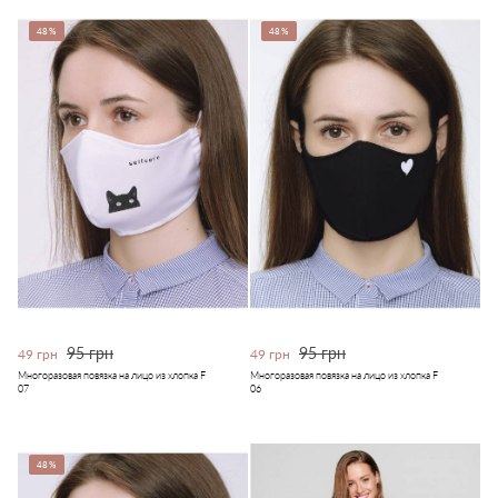
48%
48%
95 грн
95 грн
49 грн
49 грн
Многоразовая повязка на лицо из хлопка F
Многоразовая повязка на лицо из хлопка F
07
06
48%