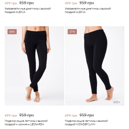
959 грн
959 грн
499 грн
499 грн
Ультраэластичные джеггинсы с высокой
Ультраэластичные джеггинсы с высокой
посадкой ALEKSA
посадкой ALEKSA
48%
27%
959 грн
959 грн
499 грн
699 грн
Моделирующие леггинсы с высокой
Моделирующие леггинсы с высокой
посадкой и молниями LEONARDA
посадкой WONDER SLIM+