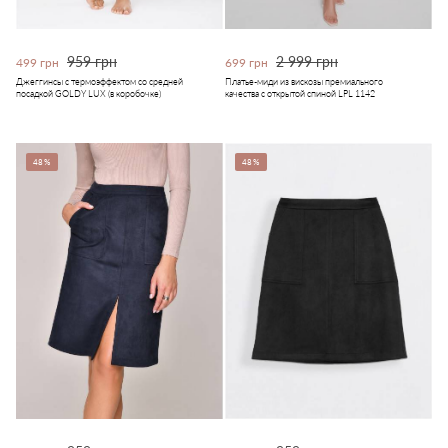
959 грн
2 999 грн
499 грн
699 грн
Джеггинсы с термоэффектом со средней
Платье-миди из вискозы премиального
посадкой GOLDY LUX (в коробочке)
качества с открытой спиной LPL 1142
48%
48%