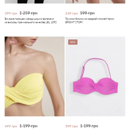
1 259 грн
599 грн
399 грн
249 грн
Блузка в горошек с воздушными воланами
Трусики-бикини со средней линией талии
из вискозы премиального качества LBL 1092
BRIGHT STORY
58%
50%
1 199 грн
1 199 грн
499 грн
599 грн