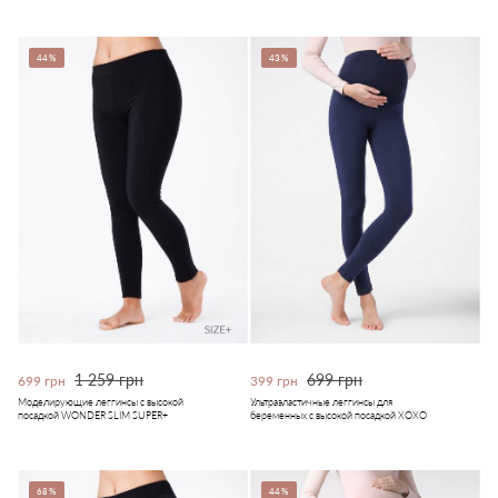
44%
43%
1 259 грн
699 грн
699 грн
399 грн
Моделирующие леггинсы с высокой
Ультраэластичные леггинсы для
посадкой WONDER SLIM SUPER+
беременных с высокой посадкой XOXO
68%
44%