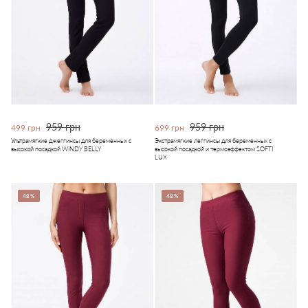
959 грн
959 грн
499 грн
699 грн
Ультрамягкие джеггинсы для беременных с
Экстрамягкие леггинсы для беременных с
высокой посадкой WINDY BELLY
высокой посадкой и термоэффектом SOFTI
LUX
48%
48%