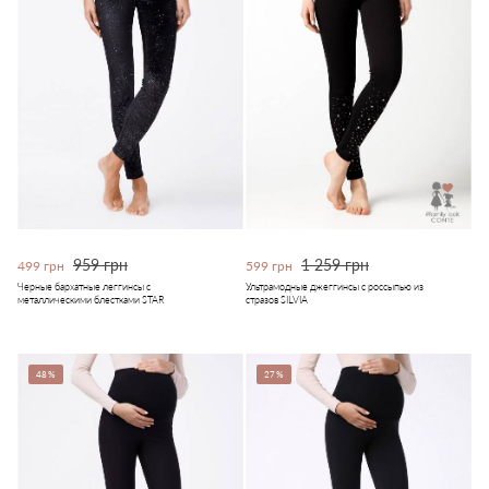
959 грн
1 259 грн
499 грн
599 грн
Черные бархатные леггинсы с
Ультрамодные джеггинсы с россыпью из
металлическими блестками STAR
стразов SILVIA
48%
27%