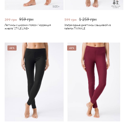
959 грн
1 259 грн
399 грн
599 грн
Леггинсы с широким поясом "коррекция
Ультрамодные джеггинсы с вышивкой из
живота" STYLE LINE+
пайеток TWINKLE
48%
48%