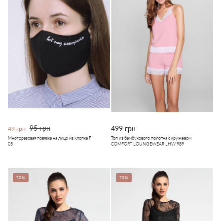
95 грн
499 грн
49 грн
Многоразовая повязка на лицо из хлопка F
Топ из бамбукового полотна с кружевом
05
COMFORT LOUNGEWEAR LHW 989
70%
70%