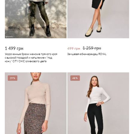
1 259 грн
1 499 грн
499 грн
Укороченные брюки женские прямого кроя
Замшевая юбка-карандаш ROYAL
с высокой посадкой и напылением "под
кожу" CITY CHIC оливкового цвета
29%
48%