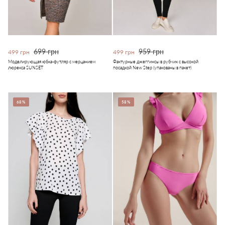
699 грн
959 грн
499 грн
499 грн
Моделирующая юбка-футляр с мерцанием
Фактурные джеггинсы в рубчик с высокой
люрекса SUNSET
посадкой New Step (упакованы в пакет)
68%
58%