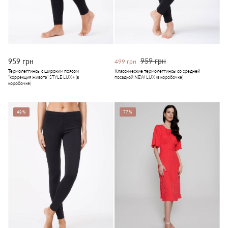
959 грн
959 грн
499 грн
Термолеггинсы с широким поясом
Классические термолеггинсы со средней
"коррекция живота" STYLE LUX+ (в
посадкой NEW LUX (в коробочке)
коробочке)
48%
77%