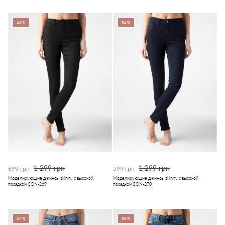
46%
54%
1 299 грн
1 299 грн
699 грн
599 грн
Моделирующие джинсы skinny с высокой
Моделирующие джинсы skinny с высокой
посадкой CON-269
посадкой CON-270
67%
50%