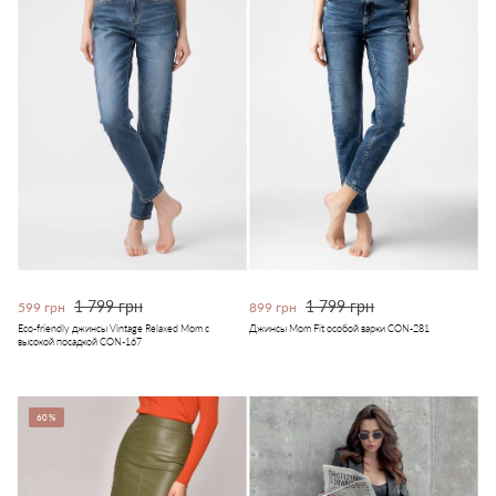
1 799 грн
1 799 грн
599 грн
899 грн
Eco-friendly джинсы Vintage Relaxed Mom с
Джинсы Mom Fit особой варки CON-281
высокой посадкой CON-167
60%