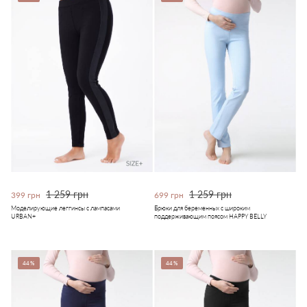
1 259 грн
1 259 грн
399 грн
699 грн
Моделирующие леггинсы с лампасами
Брюки для беременных с широким
URBAN+
поддерживающим поясом HAPPY BELLY
44%
44%