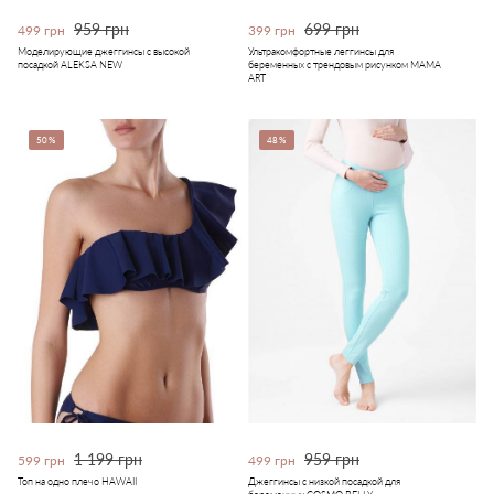
959 грн
699 грн
499 грн
399 грн
Моделирующие джеггинсы с высокой
Ультракомфортные леггинсы для
посадкой ALEKSA NEW
беременных с трендовым рисунком MAMA
ART
50%
48%
1 199 грн
959 грн
599 грн
499 грн
Топ на одно плечо HAWAII
Джеггинсы с низкой посадкой для