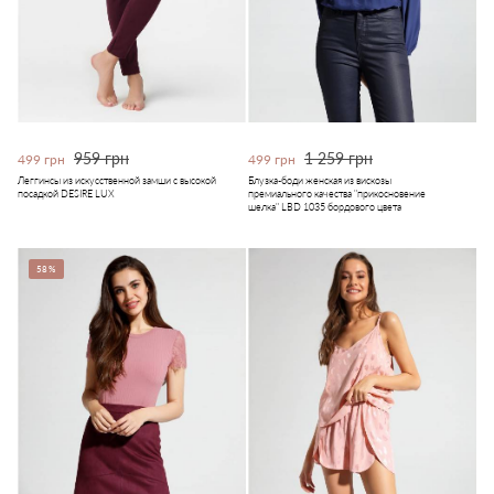
959 грн
1 259 грн
499 грн
499 грн
Леггинсы из искусственной замши с высокой
Блузка-боди женская из вискозы
посадкой DESIRE LUX
премиального качества "прикосновение
шелка" LBD 1035 бордового цвета
58%