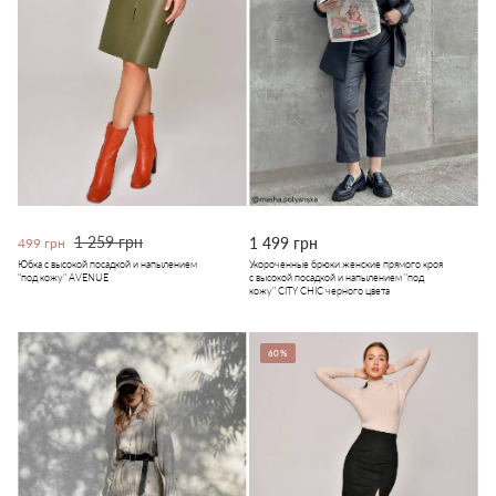
1 259 грн
1 499 грн
499 грн
Юбка с высокой посадкой и напылением
Укороченные брюки женские прямого кроя
"под кожу" AVENUE
с высокой посадкой и напылением "под
кожу" CITY CHIC черного цвета
60%