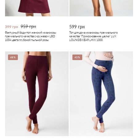
959 грн
599 грн
399 грн
Фактурный боди-топ женский из вискозы
Топ для дома из вискозы премиального
премиального качества с кружевом LBD
качества "Прикосновение шелка" LUX
1034 цвета глубокой пыльной розы
LOUNGEWEAR LHW 1000
48%
43%