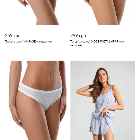
259 грн
299 грн
Трусы "стринг" VINTAGE (на вешалке)
Трусы "хипстер" MODERNISTA LHP 994 (на
вешалке)