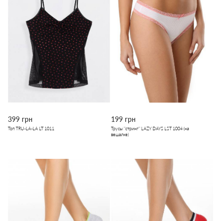
399 грн
199 грн
Топ TRU-LA-LA LT 1011
Трусы "стринг" LAZY DAYS LST 1004 (на
вешалке)