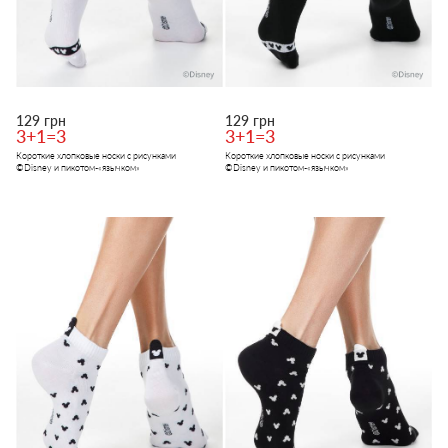
129 грн
129 грн
3+1=3
3+1=3
Короткие хлопковые носки с рисунками
Короткие хлопковые носки с рисунками
©Disney и пикотом-«язычком»
©Disney и пикотом-«язычком»