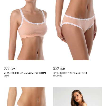
399 грн
259 грн
Бюстье женское VINTAGE LBE 778 розового
Трусы "бикини" VINTAGE LB 779 (на
цвета
вешалке)