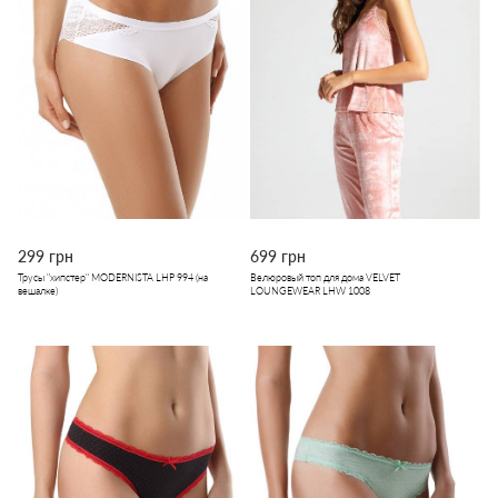
299 грн
699 грн
Трусы "хипстер" MODERNISTA LHP 994 (на
Велюровый топ для дома VELVET
вешалке)
LOUNGEWEAR LHW 1008