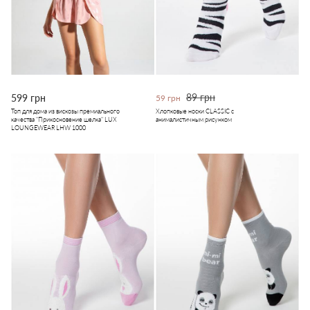
89 грн
599 грн
59 грн
Топ для дома из вискозы премиального
Хлопковые носки CLASSIC с
качества "Прикосновение шелка" LUX
анималистичным рисунком
LOUNGEWEAR LHW 1000