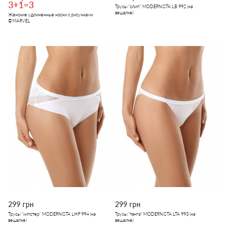
3+1=3
Трусы "слип" MODERNISTA LB 992 (на
вешалке)
Женские удлиненные носки с рисунками
©MARVEL
299 грн
299 грн
Трусы "хипстер" MODERNISTA LHP 994 (на
Трусы "танга" MODERNISTA LTA 993 (на
вешалке)
вешалке)