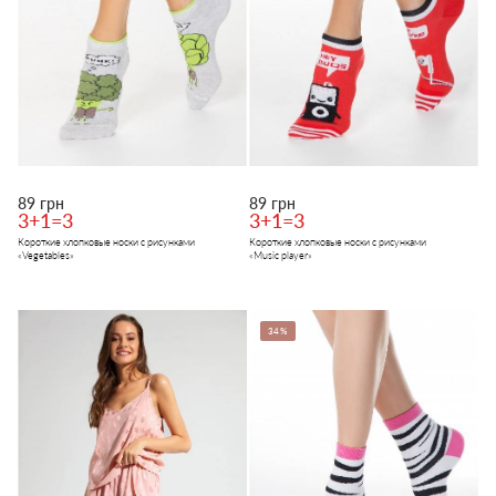
89 грн
89 грн
3+1=3
3+1=3
Короткие хлопковые носки с рисунками
Короткие хлопковые носки с рисунками
«Vegetables»
«Music player»
34%