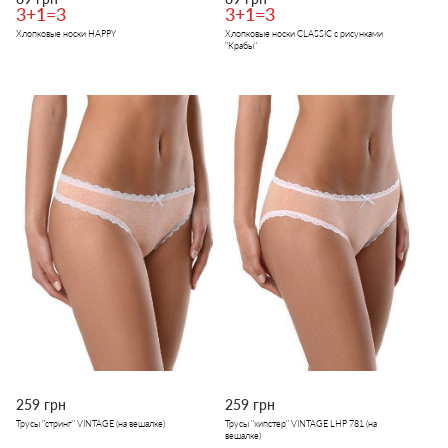
3+1=3
3+1=3
Хлопковые носки HAPPY
Хлопковые носки CLASSIC с рисунками
"Крабы"
259 грн
259 грн
Трусы "стринг" VINTAGE (на вешалке)
Трусы "хипстер" VINTAGE LHP 781 (на
вешалке)