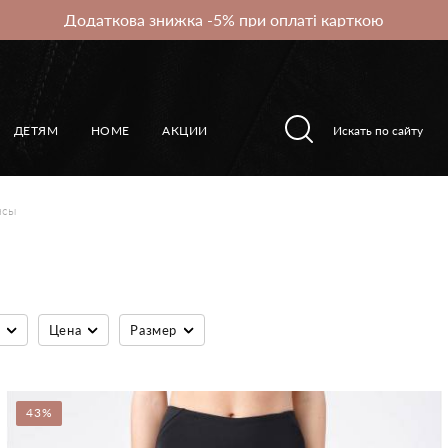
Додаткова знижка -5% при оплаті карткою
ДЕТЯМ
HOME
АКЦИИ
нсы
Цена
Размер
43%