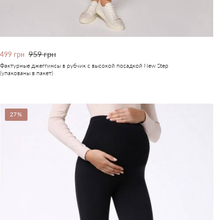
959 грн
499 грн
Фактурные джеггинсы в рубчик с высокой посадкой New Step
(упакованы в пакет)
27%