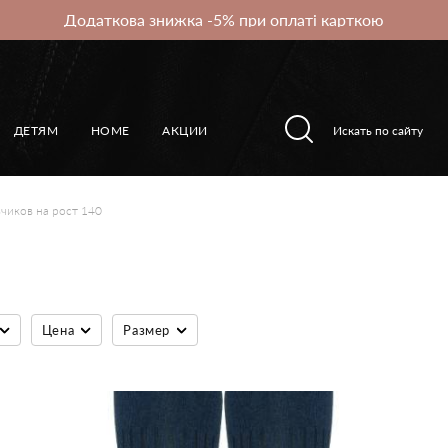
Додаткова знижка -5% при оплаті карткою
ДЕТЯМ
HOME
АКЦИИ
чиков на рост 140
Цена
Размер