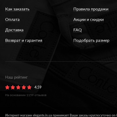
Как заказать
Правила продажи
Оплата
Акции и скидки
Доставка
FAQ
Возврат и гарантия
Подобрать размер
Наш рейтинг
4.59
На основании
1159
отзывов
Интернет-магазин elegante.in.ua принимает Ваши заказы круглосуточно on-l