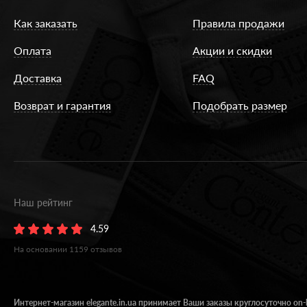
Как заказать
Правила продажи
Оплата
Акции и скидки
Доставка
FAQ
Возврат и гарантия
Подобрать размер
Наш рейтинг
4.59
На основании
1159
отзывов
Интернет-магазин elegante.in.ua принимает Ваши заказы круглосуточно on-l