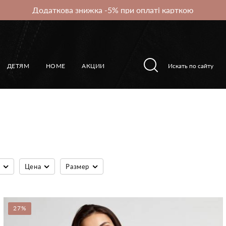
Додаткова знижка -5% при оплаті карткою
ДЕТЯМ
HOME
АКЦИИ
Цена
Размер
27%