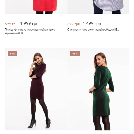
1 999 грн
1 499 грн
699 грн
399 грн
Платье-футляр из искусственной замши с
Стильная туника с имитацией рубашки 831
карманами 838
65%
65%