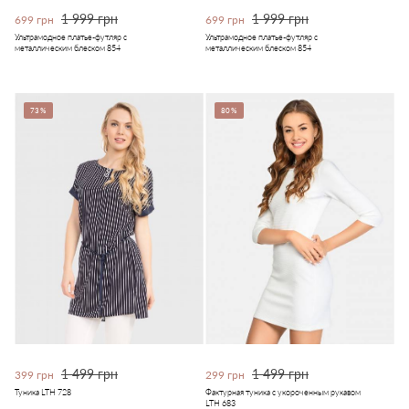
1 999 грн
1 999 грн
699 грн
699 грн
Ультрамодное платье-футляр с
Ультрамодное платье-футляр с
металлическим блеском 854
металлическим блеском 854
73%
80%
1 499 грн
1 499 грн
399 грн
299 грн
Туника LTH 728
Фактурная туника с укороченным рукавом
LTH 683