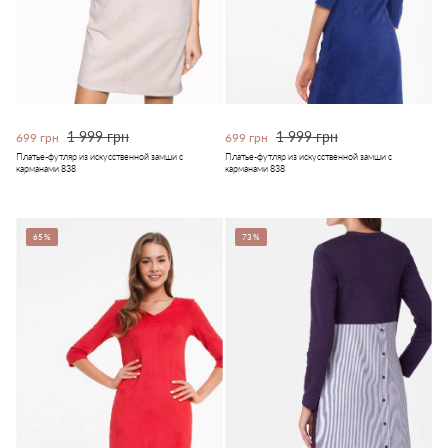
1 999 грн
1 999 грн
699 грн
699 грн
Платье-футляр из искусственной замши с
Платье-футляр из искусственной замши с
карманами 838
карманами 838
65%
73%