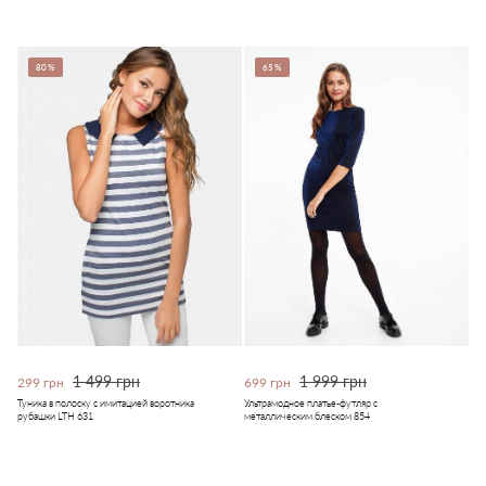
80%
65%
1 499 грн
1 999 грн
299 грн
699 грн
Туника в полоску с имитацией воротника
Ультрамодное платье-футляр с
рубашки LTH 631
металлическим блеском 854