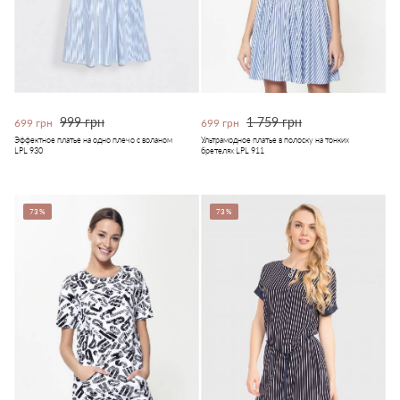
999 грн
1 759 грн
699 грн
699 грн
Эффектное платье на одно плечо с воланом
Ультрамодное платье в полоску на тонких
LPL 930
бретелях LPL 911
73%
73%