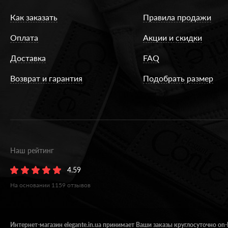
Как заказать
Правила продажи
Оплата
Акции и скидки
Доставка
FAQ
Возврат и гарантия
Подобрать размер
Наш рейтинг
4.59
На основании
1159
отзывов
Интернет-магазин elegante.in.ua принимает Ваши заказы круглосуточно on-l