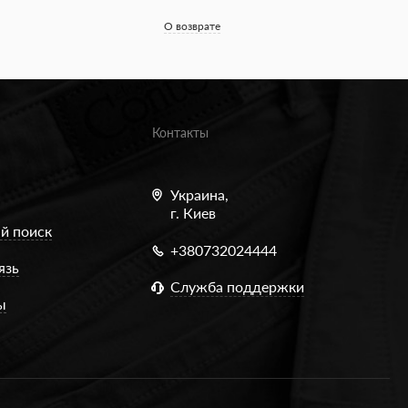
О возврате
Контакты
Украина,
г. Киев
й поиск
+380732024444
язь
Служба поддержки
ы