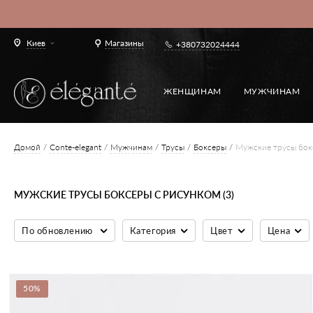
Киев
Магазины
+380732024444
ЖЕНЩИНАМ
МУЖЧИНАМ
Домой
Conte-elegant
Мужчинам
Трусы
Боксеры
Мужские трусы бок
МУЖСКИЕ ТРУСЫ БОКСЕРЫ С РИСУНКОМ (3)
По обновлению
Категория
Цвет
Цена
50%