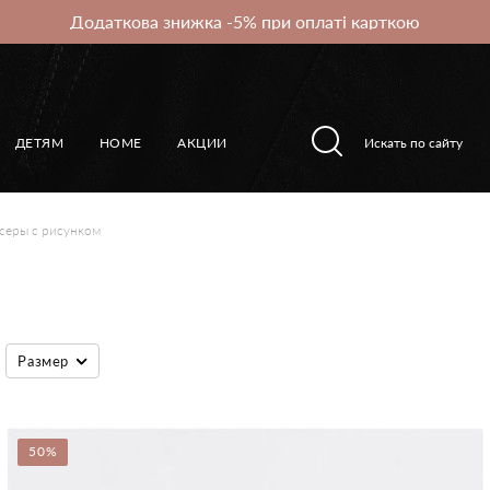
Додаткова знижка -5% при оплаті карткою
ДЕТЯМ
HOME
АКЦИИ
серы с рисунком
Размер
50%