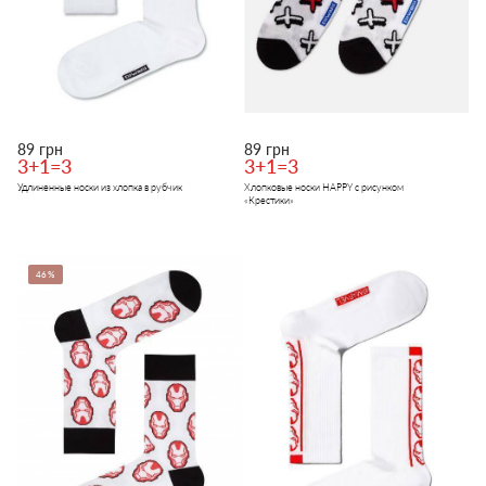
89 грн
89 грн
3+1=3
3+1=3
Удлиненные носки из хлопка в рубчик
Хлопковые носки HAPPY с рисунком
«Крестики»
46%