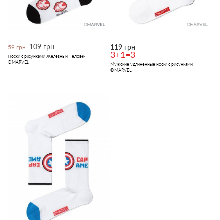
109 грн
119 грн
59 грн
3+1=3
Носки с рисунками Железный Человек
©MARVEL
Мужские удлиненные носки с рисунками
©MARVEL