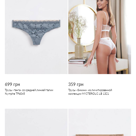
699 грн
359 грн
Трусы «танга» со средней линией талии
Трусы «бикини» из лимитированной
Nymphe ТР6045
коллекции MYSTERIOUS LB 1321