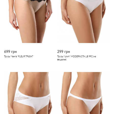
699 грн
299 грн
Трусы "танга" FLEUR TP6047
Трусы "слип" MODERNISTA LB 992 (на
вешалке)