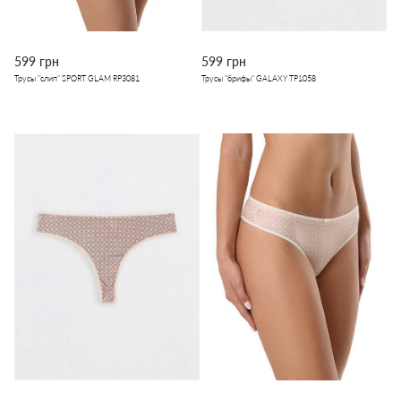
599 грн
599 грн
Трусы "слип" SPORT GLAM RP3081
Трусы "брифы" GALAXY TP1058