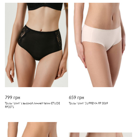
799 грн
659 грн
Трусы "слип" с высокой линией талии ETUDE
Трусы "слип" SUPREMA RP 3069
RP2071