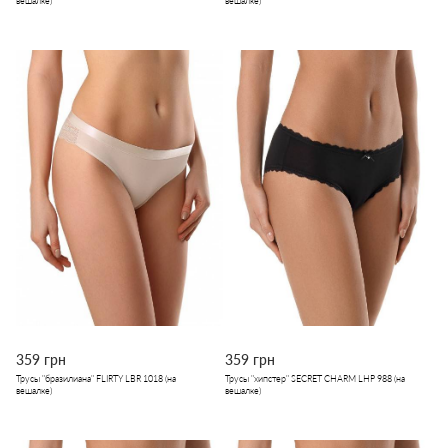
вешалке)
вешалке)
359 грн
359 грн
Трусы "бразилиана" FLIRTY LBR 1018 (на
Трусы "хипстер" SECRET CHARM LHP 988 (на
вешалке)
вешалке)