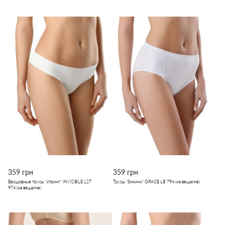
359 грн
359 грн
Бесшовные трусы "стринг" INVISIBLE LST
Трусы "бикини" GRACE LB 794 (на вешалке)
974 (на вешалке)