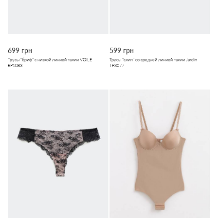
699 грн
599 грн
Трусы "бриф" с низкой линией талии VOILE
Трусы "слип" со средней линией талии Jardin
RP1083
TP3077