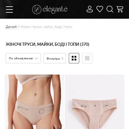
Домой
Жіночі труси, майки, боді і топи
ЖІНОЧІ ТРУСИ, МАЙКИ, БОДІ І ТОПИ (370)
По обновлению
Фильтры