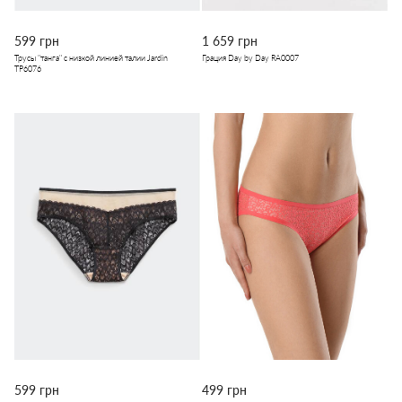
599 грн
1 659 грн
Трусы "танга" с низкой линией талии Jardin
Грация Day by Day RA0007
TP6076
599 грн
499 грн