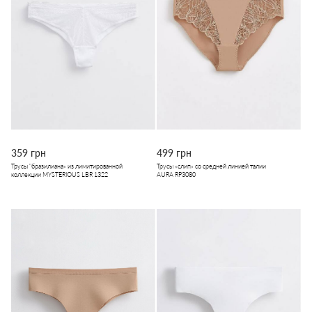
359 грн
499 грн
Трусы "бразилиана» из лимитированной
Трусы «слип» со средней линией талии
коллекции MYSTERIOUS LBR 1322
AURA RP3080