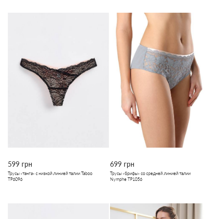
599 грн
699 грн
Трусы «танга» с низкой линией талии Taboо
Трусы «брифы» со средней линией талии
TP6096
Nymphe ТР1056