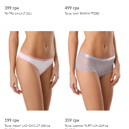
399 грн
499 грн
Топ TRU-LA-LA LT 1011
Трусы "слип" ENIGMA TP2082
199 грн
359 грн
Трусы "стринг" LAZY DAYS LST 1004 (на
Трусы "шортики" FLIRTY LSH 1019 (на