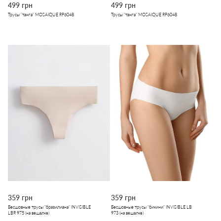
499 грн
499 грн
Трусы "танга" MOSAIQUE RP6048
Трусы "танга" MOSAIQUE RP6048
359 грн
359 грн
Бесшовные трусы "бразилиана" INVISIBLE
Бесшовные трусы "бикини" INVISIBLE LB
LBR 975 (на вешалке)
973 (на вешалке)