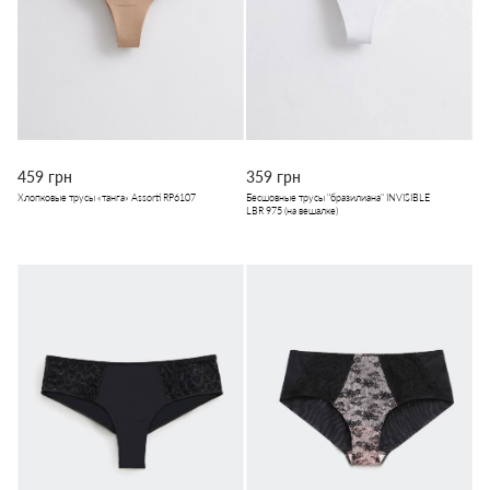
459 грн
359 грн
Хлопковые трусы «танга» Assorti RP6107
Бесшовные трусы "бразилиана" INVISIBLE
LBR 975 (на вешалке)