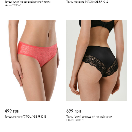
Трусы "слип" со средней линией талии
Трусы женские TATOUAGE RP4042
Venus TP3068
499 грн
699 грн
Трусы женские TATOUAGE RP3043
Трусы "слип" со средней линией талии
ETUDE RP3070