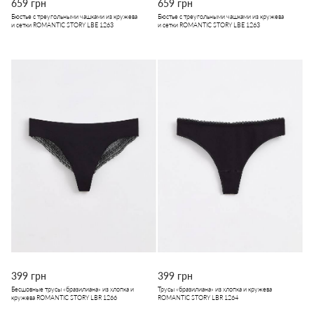
659 грн
659 грн
Бюстье с треугольными чашками из кружева
Бюстье с треугольными чашками из кружева
и сетки ROMANTIC STORY LBE 1263
и сетки ROMANTIC STORY LBE 1263
399 грн
399 грн
Бесшовные трусы «бразилиана» из хлопка и
Трусы «бразилиана» из хлопка и кружева
кружева ROMANTIC STORY LBR 1266
ROMANTIC STORY LBR 1264