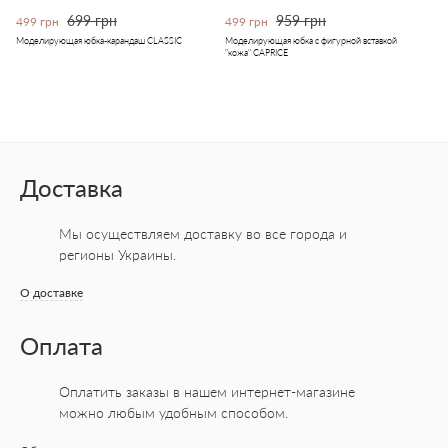
699 грн
959 грн
499 грн
499 грн
Моделирующая юбка-карандаш CLASSIC
Моделирующая юбка с фигурной вставкой
"кожа" CAPRICE
Доставка
Мы осуществляем доставку во все города
и
регионы Украины.
О доставке
Оплата
Оплатить заказы в нашем интернет-магазине
можно любым удобным способом.