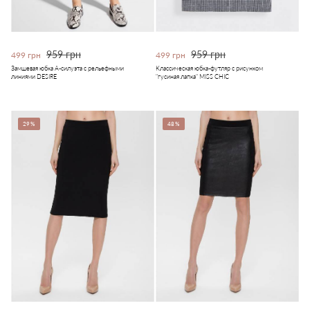
959 грн
959 грн
499 грн
499 грн
Замшевая юбка А-силуэта c рельефными
Классическая юбка-футляр с рисунком
линиями DESIRE
"гусиная лапка" MISS CHIC
29%
48%