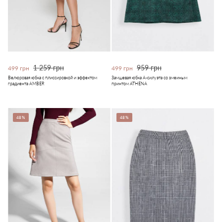
1 259 грн
959 грн
499 грн
499 грн
Велюровая юбка с плиссировкой и эффектом
Замшевая юбка А-силуэта со змеиным
градиента AMBER
принтом ATHENA
48%
48%