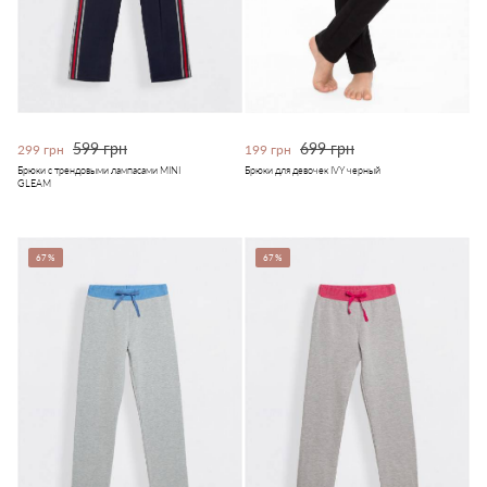
599 грн
699 грн
299 грн
199 грн
Брюки c трендовыми лампасами MINI
Брюки для девочек IVY черный
GLEAM
67%
67%