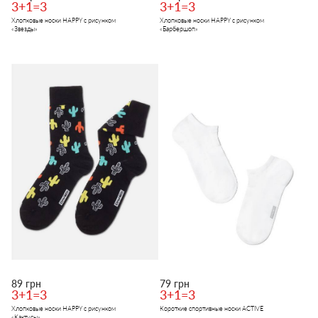
3+1=3
3+1=3
Хлопковые носки HAPPY с рисунком
Хлопковые носки HAPPY с рисунком
«Звезды»
«Барбершоп»
89 грн
79 грн
3+1=3
3+1=3
Хлопковые носки HAPPY с рисунком
Короткие спортивные носки ACTIVE
«Кактусы»