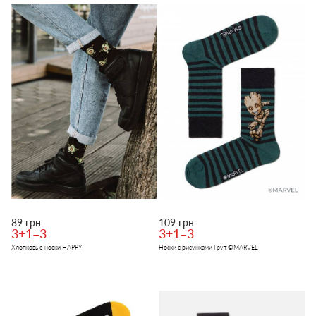
89 грн
109 грн
3+1=3
3+1=3
Хлопковые носки HAPPY
Носки с рисунками Грут ©MARVEL