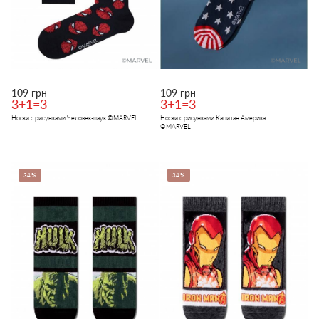
109 грн
109 грн
3+1=3
3+1=3
Носки с рисунками Человек-паук ©MARVEL
Носки с рисунками Капитан Америка
©MARVEL
34%
34%