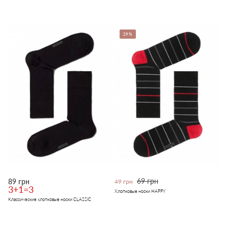
29%
69 грн
89 грн
49 грн
3+1=3
Хлопковые носки HAPPY
Классические хлопковые носки CLASSIC