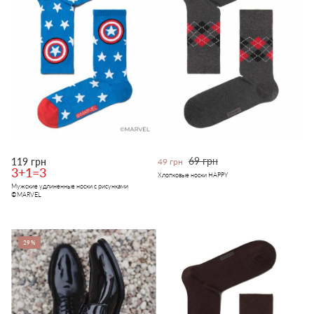
69 грн
119 грн
49 грн
3+1=3
Хлопковые носки HAPPY
Мужские удлиненные носки с рисунками
©MARVEL
29%