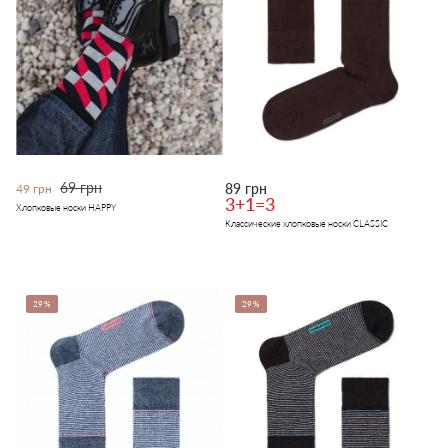
69 грн
89 грн
49 грн
3+1=3
Хлопковые носки HAPPY
Классические хлопковые носки CLASSIC
29%
29%