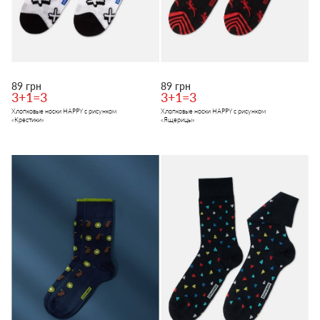
89 грн
89 грн
3+1=3
3+1=3
Хлопковые носки HAPPY с рисунком
Хлопковые носки HAPPY с рисунком
«Крестики»
«Ящерицы»