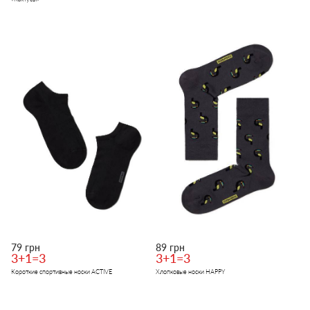
79 грн
89 грн
3+1=3
3+1=3
Короткие спортивные носки ACTIVE
Хлопковые носки HAPPY