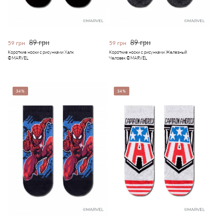
89 грн
89 грн
59 грн
59 грн
Короткие носки с рисунками Халк
Короткие носки с рисунками Железный
©MARVEL
Человек ©MARVEL
34%
34%