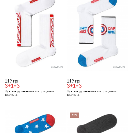
119 грн
119 грн
3+1=3
3+1=3
Мужские удлиненные носки с рисунками
Мужские удлиненные носки с рисунками
©MARVEL
©MARVEL
29%