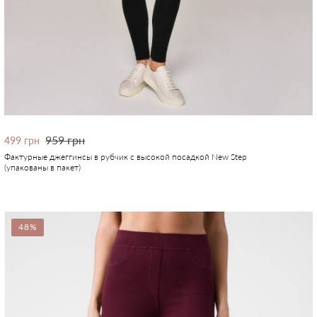
959 грн
499 грн
Фактурные джеггинсы в рубчик с высокой посадкой New Step
(упакованы в пакет)
48%