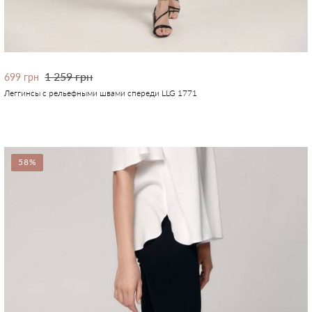
1 259 грн
699 грн
Леггинсы с рельефными швами спереди LLG 1771
58%