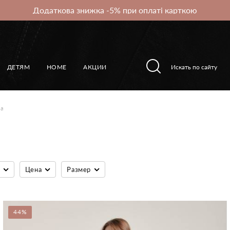
Додаткова знижка -5% при оплаті карткою
ДЕТЯМ
HOME
АКЦИИ
на
Цена
Размер
44%