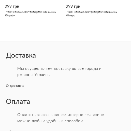
299 грн
299 грн
Чулки женские с ажурной резинкой CLASS
Чулки женские с ажурной резинкой CLASS
40 графит
40 неро
Доставка
Мы осуществляем доставку во все города
и
регионы Украины.
О доставке
Оплата
Оплатить заказы в нашем интернет-магазине
можно любым удобным способом.