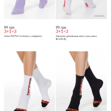
99 грн
99 грн
3+1=3
3+1=3
Носки FANTASY в полоску с люрексом
Женские удлиненные носки с рисунками
©MARVEL