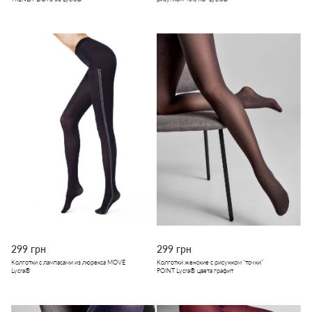
299 грн
299 грн
Колготки с лампасами из люрекса MOVE
Колготки женские с рисунком "точки"
Lycra®
POINT Lycra® цвета графит