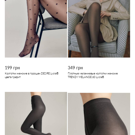
199 грн
349 грн
Колготки женские в горошек DESIRE Lycra®
Плотные меланжевые колготки женские
цвета графит
TRENDY MELANGE 60 Lycra®