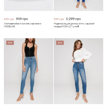
959 грн
1 299 грн
499 грн
599 грн
Хлопковая юбка А-силуэта с карманами
Моделирующие джинсы skinny с высокой
MODELINE
посадкой CON-217 Lycra®
54%
46%