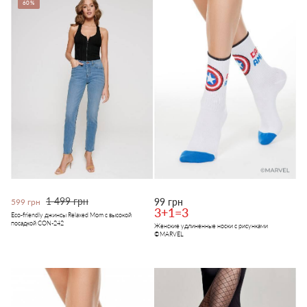
60%
1 499 грн
99 грн
599 грн
3+1=3
Eco-friendly джинсы Relaxed Mom с высокой
посадкой CON-242
Женские удлиненные носки с рисунками
©MARVEL