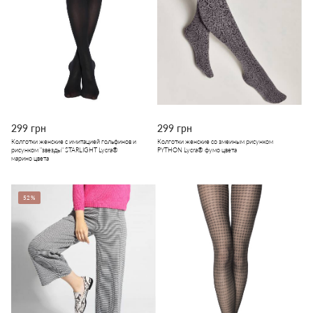
299 грн
299 грн
Колготки женские c имитацией гольфинов и
Колготки женские со змеиным рисунком
рисунком "звезды" STARLIGHT Lycra®
PYTHON Lycra® фумо цвета
марино цвета
52%