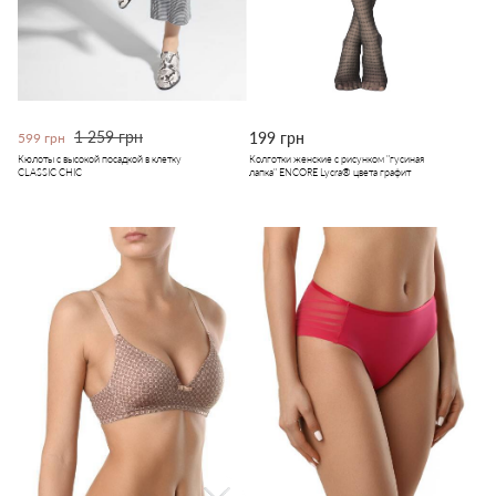
1 259 грн
199 грн
599 грн
Кюлоты с высокой посадкой в клетку
Колготки женские с рисунком "гусиная
CLASSIC CHIC
лапка" ENCORE Lycra® цвета графит