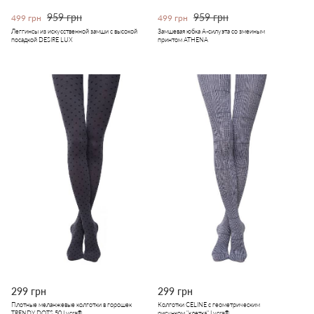
959 грн
959 грн
499 грн
499 грн
Леггинсы из искусственной замши с высокой
Замшевая юбка А-силуэта со змеиным
посадкой DESIRE LUX
принтом ATHENA
299 грн
299 грн
Плотные меланжевые колготки в горошек
Колготки CELINE с геометрическим
TRENDY DOTS 50 Lycra®
рисунком "клетка" Lycra®