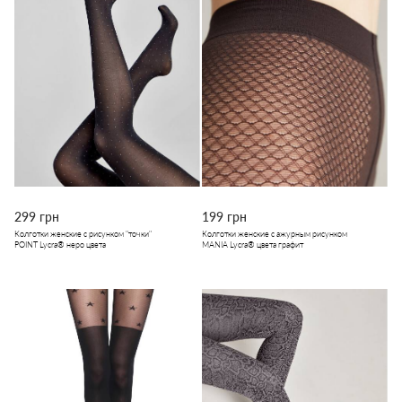
299 грн
199 грн
Колготки женские с рисунком "точки"
Колготки женские с ажурным рисунком
POINT Lycra® неро цвета
MANIA Lycra® цвета графит