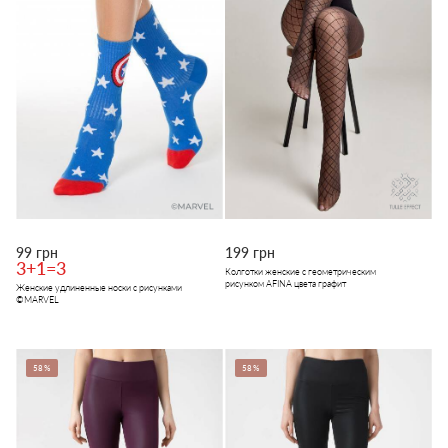
99 грн
199 грн
3+1=3
Колготки женские с геометрическим
рисунком AFINA цвета графит
Женские удлиненные носки с рисунками
©MARVEL
58%
58%