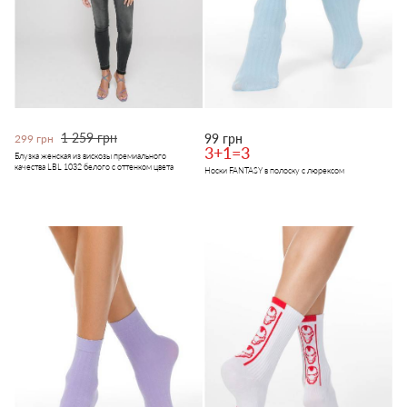
1 259 грн
99 грн
299 грн
3+1=3
Блузка женская из вискозы премиального
качества LBL 1032 белого с оттенком цвета
Носки FANTASY в полоску с люрексом