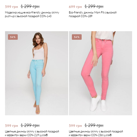
1 299 грн
1 299 грн
599 грн
699 грн
Моделирующие eco-friendly джинсы skinny
Eco-friendly джинсы Mom Fit с высокой
push-up с высокой посадкой CON-143
посадкой CON-189
54%
54%
1 299 грн
1 299 грн
599 грн
599 грн
Цветные джинсы skinny с высокой посадкой
Цветные джинсы skinny с высокой посадкой
и эффектом варки CON-219 Lycra®
и эффектом варки CON-236 Lycra®