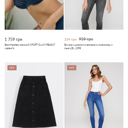
959 грн
1 759 грн
359 грн
Бюстгальтер женский SPORT GLAM RB6047
Блузка с широкими воланами из вискозы и
маренго
льна LBL 1098
48%
54%