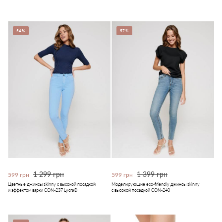
54%
57%
1 299 грн
1 399 грн
599 грн
599 грн
Цветные джинсы skinny с высокой посадкой
Моделирующие eco-friendly джинсы skinny
и эффектом варки CON-237 Lycra®
с высокой посадкой CON-240