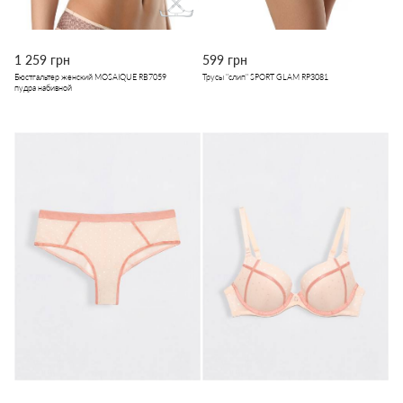
1 259 грн
599 грн
Бюстгальтер женский MOSAIQUE RB7059
Трусы "слип" SPORT GLAM RP3081
пудра набивной