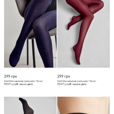
299 грн
299 грн
Колготки женские с рисунком "точки"
Колготки женские с рисунком "точки"
POINT Lycra® марино цвета
POINT Lycra® марсала цвета