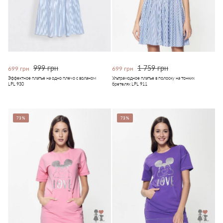
999 грн
1 759 грн
699 грн
699 грн
Эффектное платье на одно плечо с воланом
Ультрамодное платье в полоску на тонких
LPL 930
бретелях LPL 911
73%
73%