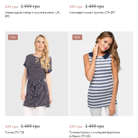
1 999 грн
1 499 грн
699 грн
399 грн
Ультрамодное платье А-силуэта в клетку LPL
Хлопковая туника с принтом LTH 897
893
73%
80%
1 499 грн
1 499 грн
399 грн
299 грн
Туника LTH 728
Туника в полоску с имитацией воротника
рубашки LTH 631