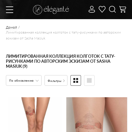
Домой
Лимитированная коллекция колготок с тату-рисунками по авторским
эскизам от Sasha Masiuk
ЛИМИТИРОВАННАЯ КОЛЛЕКЦИЯ КОЛГОТОК С ТАТУ-
РИСУНКАМИ ПО АВТОРСКИМ ЭСКИЗАМ ОТ SASHA
MASIUK (9)
По обновлению
Фильтры