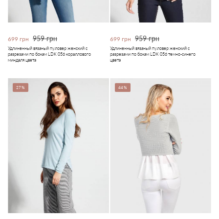
959 грн
959 грн
699 грн
699 грн
Удлиненный вязаный пуловер женский с
Удлиненный вязаный пуловер женский с
разрезами по бокам LDK 056 кораллового
разрезами по бокам LDK 056 темно-синего
миндаля цвета
цвета
27%
44%