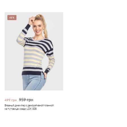
48%
959 грн
499 грн
Вязаный джемпер с декоративной планкой
на пуговицах сзади LDK 008