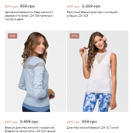
959 грн
1 259 грн
699 грн
699 грн
Удлиненный вязаный пуловер женский с
Фактурный вязаный джемпер с имитацией
разрезами по бокам LDK 056 пастельно-
рубашки LDK 028
голубого цвета
53%
27%
1 499 грн
959 грн
699 грн
699 грн
Вязаный джемпер женский с прозрачной
Джемпер женский вязаный LDK 017 синий
вставкой из мелкой сетки LDK 019 черный