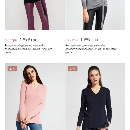
1 999 грн
1 999 грн
699 грн
699 грн
Экстрамягкий джемпер женский с
Экстрамягкий джемпер женский с
декоративной сборкой LDK 067 черного
декоративной сборкой LDK 067 серой стали
цвета
цвета
27%
27%