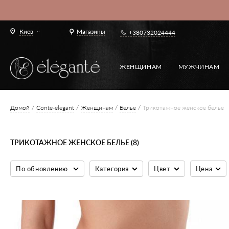
Киев
Магазины
+380732024444
ЖЕНЩИНАМ
МУЖЧИНАМ
Домой
Conte-elegant
Женщинам
Белье
Трикотажное женское белье
ТРИКОТАЖНОЕ ЖЕНСКОЕ БЕЛЬЕ (8)
По обновлению
Категория
Цвет
Цена