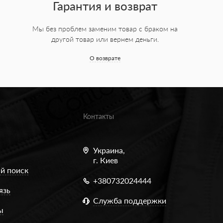
Гарантия и возврат
Мы без проблем заменим товар с браком на
другой товар или вернем деньги.
О возврате
Контакты
Украина,
г. Киев
й поиск
+380732024444
язь
Служба поддержки
ы