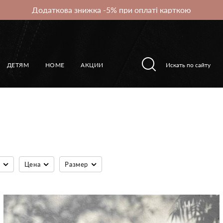
Додаткова знижка -5% при оплаті карткою
ДЕТЯМ
HOME
АКЦИИ
Цена
Размер