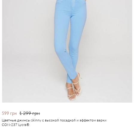
1 299 грн
599 грн
Цветные джинсы skinny с высокой посадкой и эффектом варки
CON-237 Lycra®