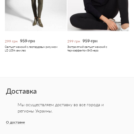
959 грн
959 грн
299 грн
299 грн
Свитшот женский c леопардовым рисунком
Экстрамягкий свитшот женский с
LD 1054 хаки лео
термоэффектом 843 неро
Доставка
Мы осуществляем доставку во все города
и
регионы Украины.
О доставке