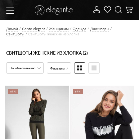
Домой
Conte-elegant
Женщинам
Одежда
Джемперы
Свитшоты
Свитшоты женские из хлопка
СВИТШОТЫ ЖЕНСКИЕ ИЗ ХЛОПКА (2)
По обновлению
Фильтры
69%
69%