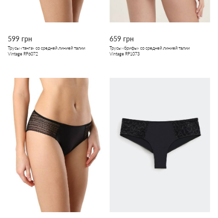
599 грн
659 грн
Трусы «танга» со средней линией талии
Трусы «брифы» со средней линией талии
Vintage RP6072
Vintage RP1073