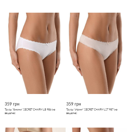
359 грн
359 грн
Трусы "бикини" SECRET CHARM LB 986 (на
Трусы "стринг" SECRET CHARM LST 987 (на
вешалке)
вешалке)