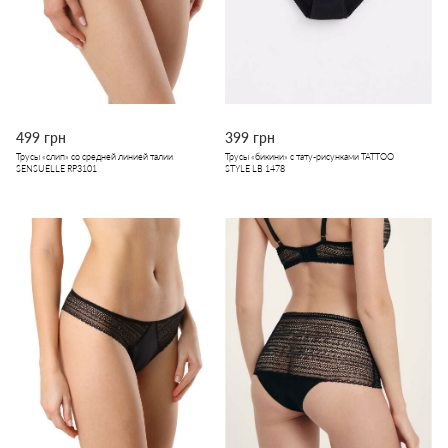
499 грн
399 грн
Трусы «слип» со средней линией талии
Трусы «бикини» с тату-рисунками TATTOO
SENSUELLE RP3101
STYLE LB 1478