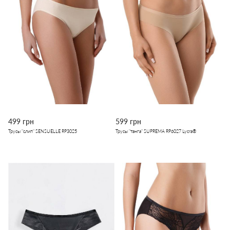
499 грн
599 грн
Трусы "слип" SENSUELLE RP3025
Трусы "танга" SUPREMA RP6027 Lycra®