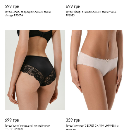
599 грн
699 грн
Трусы «слип» со средней линией талии
Трусы "бриф" с низкой линией талии VOILE
Vintage RP3074
RP1083
699 грн
359 грн
Трусы "слип" со средней линией талии
Трусы "хипстер" SECRET CHARM LHP 988 (на
ETUDE RP3070
вешалке)