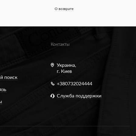
О возврате
Контакты
Украина,
г. Киев
й поиск
+380732024444
язь
Служба поддержки
ы