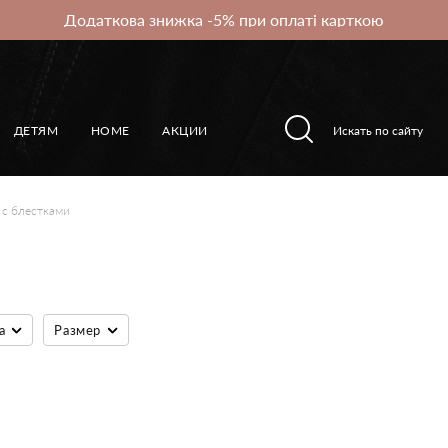
Додаткова знижка -5% при оплаті карткою
ДЕТЯМ
HOME
АКЦИИ
 с блестками
а
Размер