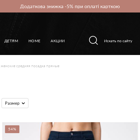
Додаткова знижка -5% при оплаті карткою
ДЕТЯМ
HOME
АКЦИИ
женские средняя посадка прямые
Размер
54%