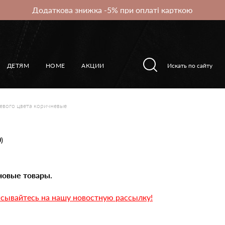
Додаткова знижка -5% при оплаті карткою
ДЕТЯМ
HOME
АКЦИИ
евого цвета коричневые
)
новые товары.
сывайтесь на нашу новостную рассылку!