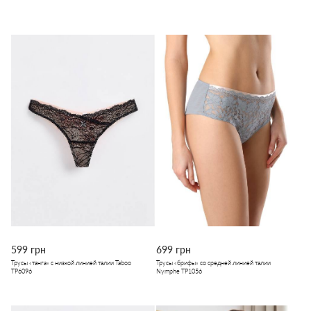
599 грн
699 грн
Трусы «танга» с низкой линией талии Taboо
Трусы «брифы» со средней линией талии
TP6096
Nymphe ТР1056