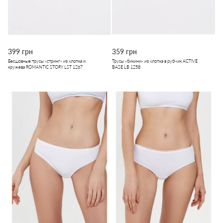
399 грн
359 грн
Бесшовные трусы «стринг» из хлопка и
Трусы «бикини» из хлопка в рубчик ACTIVE
кружева ROMANTIC STORY LST 1267
BASE LB 1258