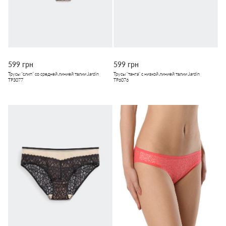
599 грн
599 грн
Трусы "слип" со средней линией талии Jardin
Трусы "танга" с низкой линией талии Jardin
TP3077
TP6076