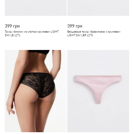
399 грн
399 грн
Трусы «бикини» из хлопка с кружевом LIGHT
Бесшовные трусы «бразилиана» с кружевом
DAY LB 1271
LIGHT DAY LBR 1273