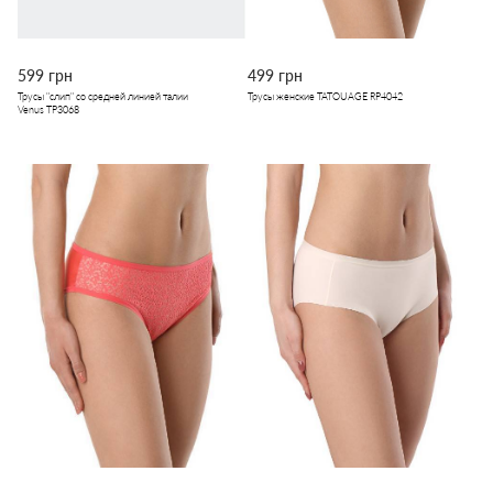
599 грн
499 грн
Трусы "слип" со средней линией талии
Трусы женские TATOUAGE RP4042
Venus TP3068