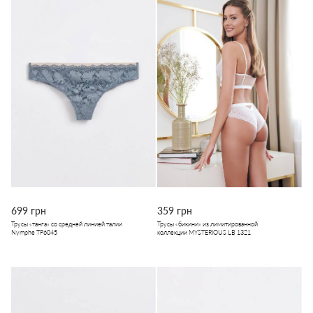
699 грн
359 грн
Трусы «танга» со средней линией талии
Трусы «бикини» из лимитированной
Nymphe ТР6045
коллекции MYSTERIOUS LB 1321