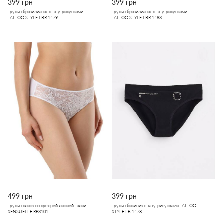
399 грн
399 грн
Трусы «бразилиана» с тату-рисунками
Трусы «бразилиана» с тату-рисунками
TATTOO STYLE LBR 1479
TATTOO STYLE LBR 1483
499 грн
399 грн
Трусы «слип» со средней линией талии
Трусы «бикини» с тату-рисунками TATTOO
SENSUELLE RP3101
STYLE LB 1478