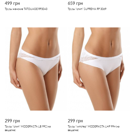
499 грн
659 грн
Трусы женские TATOUAGE RP3043
Трусы "слип" SUPREMA RP 3069
299 грн
299 грн
Трусы "слип" MODERNISTA LB 992 (на
Трусы "хипстер" MODERNISTA LHP 994 (на
вешалке)
вешалке)