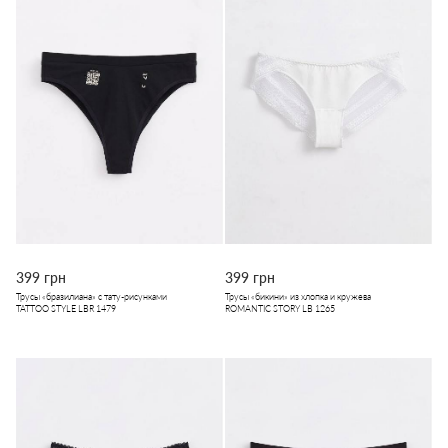
399 грн
399 грн
Трусы «бразилиана» с тату-рисунками
Трусы «бикини» из хлопка и кружева
TATTOO STYLE LBR 1479
ROMANTIC STORY LB 1265