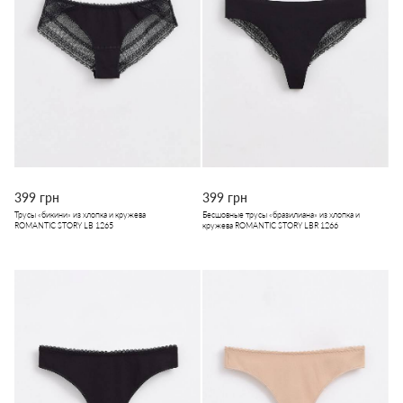
399 грн
399 грн
Трусы «бикини» из хлопка и кружева
Бесшовные трусы «бразилиана» из хлопка и
ROMANTIC STORY LB 1265
кружева ROMANTIC STORY LBR 1266