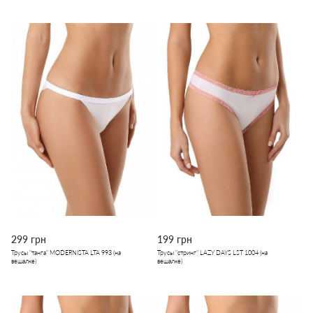
299 грн
199 грн
Трусы "танга" MODERNISTA LTA 993 (на
Трусы "стринг" LAZY DAYS LST 1004 (на
вешалке)
вешалке)