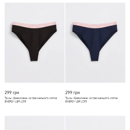
299 грн
299 грн
Трусы «бразилиана» из премиального хлопка
Трусы «бразилиана» из премиального хлопка
ENERGY LBR 1295
ENERGY LBR 1295