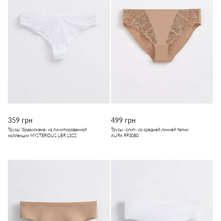
359 грн
499 грн
Трусы "бразилиана» из лимитированной
Трусы «слип» со средней линией талии
коллекции MYSTERIOUS LBR 1322
AURA RP3080