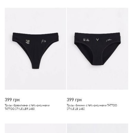
399 грн
399 грн
Трусы «бразилиана» с тату-рисунками
Трусы «бикини» с тату-рисунками TATTOO
TATTOO STYLE LBR 1483
STYLE LB 1482