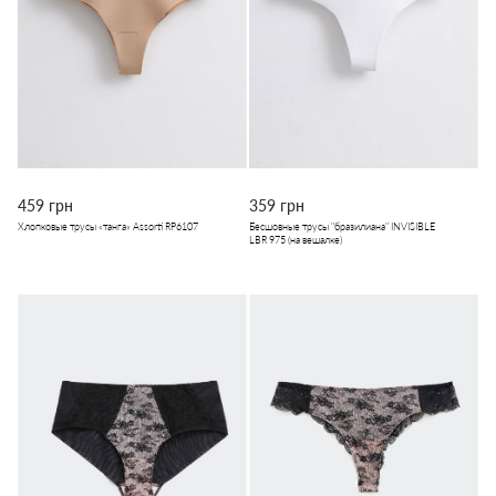
459 грн
359 грн
Хлопковые трусы «танга» Assorti RP6107
Бесшовные трусы "бразилиана" INVISIBLE
LBR 975 (на вешалке)