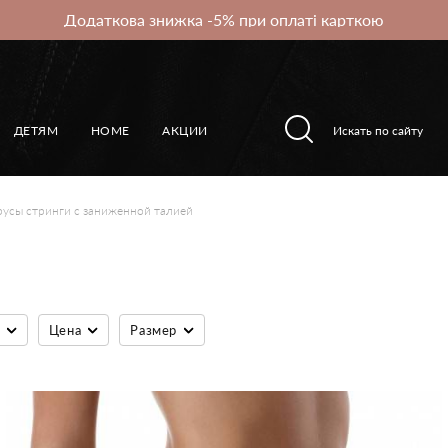
Додаткова знижка -5% при оплаті карткою
ДЕТЯМ
HOME
АКЦИИ
усы стринги с заниженной талией
Цена
Размер