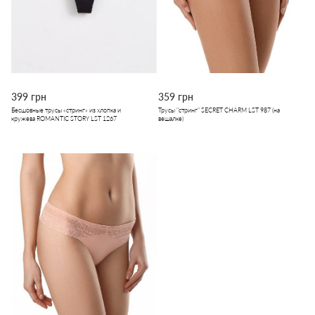
399 грн
359 грн
Бесшовные трусы «стринг» из хлопка и
Трусы "стринг" SECRET CHARM LST 987 (на
кружева ROMANTIC STORY LST 1267
вешалке)