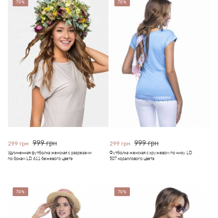
70%
70%
999 грн
999 грн
299 грн
299 грн
Удлиненная футболка женская с разрезами
Футболка женская с кружевом по низу LD
по бокам LD 611 бежевого цвета
507 кораллового цвета
70%
70%