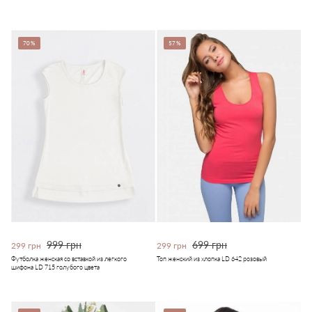
70%
57%
999 грн
699 грн
299 грн
299 грн
Футболка женская со вставкой из легкого
Топ женский из хлопка LD 642 розовый
шифона LD 715 голубого цвета