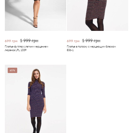
1 999 грн
1 999 грн
699 грн
699 грн
Платье-футляр с легким мерцанием
Платье в полоску с мерцающим блеском
люрекса LPL 1039
836-1
65%