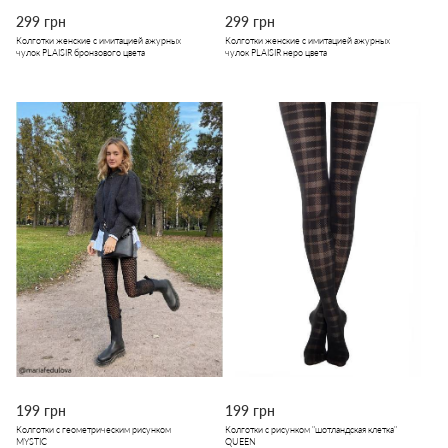
299 грн
299 грн
Колготки женские с имитацией ажурных
Колготки женские с имитацией ажурных
чулок PLAISIR бронзового цвета
чулок PLAISIR неро цвета
199 грн
199 грн
Колготки с геометрическим рисунком
Колготки с рисунком "шотландская клетка"
MYSTIC
QUEEN