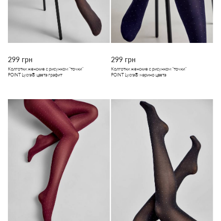
299 грн
299 грн
Колготки женские с рисунком "точки"
Колготки женские с рисунком "точки"
POINT Lycra® цвета графит
POINT Lycra® марино цвета