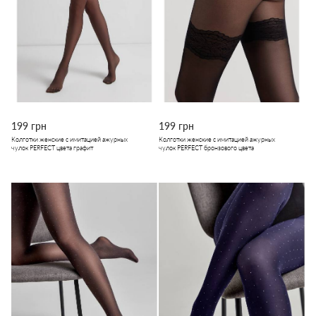
199 грн
199 грн
Колготки женские с имитацией ажурных
Колготки женские с имитацией ажурных
чулок PERFECT цвета графит
чулок PERFECT бронзового цвета