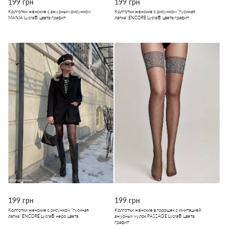
199 грн
199 грн
Колготки женские с ажурным рисунком
Колготки женские с рисунком "гусиная
MANIA Lycra® цвета графит
лапка" ENCORE Lycra® цвета графит
199 грн
199 грн
Колготки женские с рисунком "гусиная
Колготки женские в горошек с имитацией
лапка" ENCORE Lycra® неро цвета
ажурных чулок PASSAGE Lycra® цвета
графит