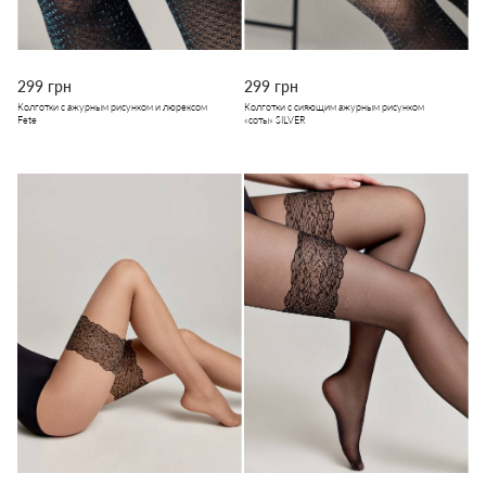
299 грн
299 грн
Колготки с ажурным рисунком и люрексом
Колготки с сияющим ажурным рисунком
Fete
«соты» SILVER