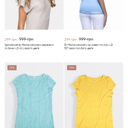
999 грн
999 грн
299 грн
299 грн
Удлиненная футболка женская с разрезами
Футболка женская с кружевом по низу LD
по бокам LD 611 серого цвета
507 серо-голубого цвета
70%
70%