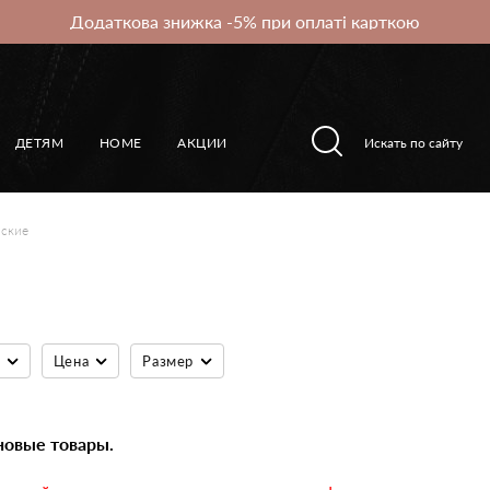
Додаткова знижка -5% при оплаті карткою
ДЕТЯМ
HOME
АКЦИИ
нские
Цена
Размер
новые товары.