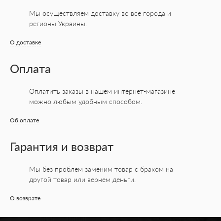
Мы осуществляем доставку во все города
и
регионы Украины.
О доставке
Оплата
Оплатить заказы в нашем интернет-магазине
можно любым удобным способом.
Об оплате
Гарантия и возврат
Мы без проблем заменим товар с браком на
другой товар или вернем деньги.
О возврате