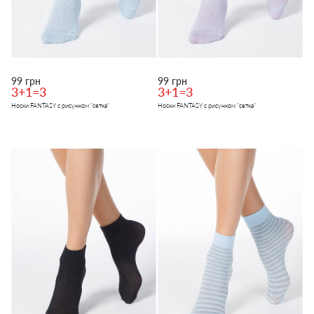
99 грн
99 грн
3+1=3
3+1=3
Носки FANTASY с рисунком "сетка"
Носки FANTASY с рисунком "сетка"