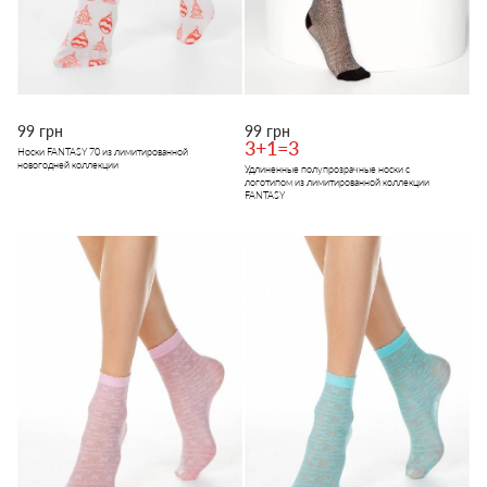
99 грн
99 грн
3+1=3
Носки FANTASY 70 из лимитированной
новогодней коллекции
Удлиненные полупрозрачные носки с
логотипом из лимитированной коллекции
FANTASY