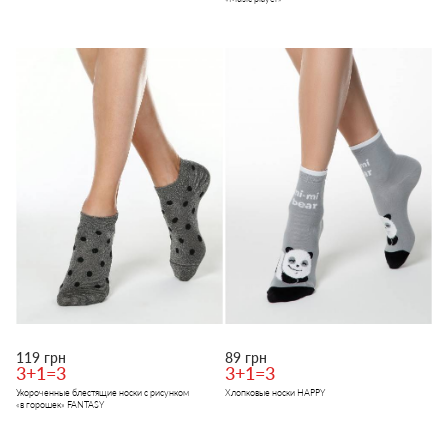
119 грн
89 грн
3+1=3
3+1=3
Укороченные блестящие носки с рисунком
Хлопковые носки HAPPY
«в горошек» FANTASY