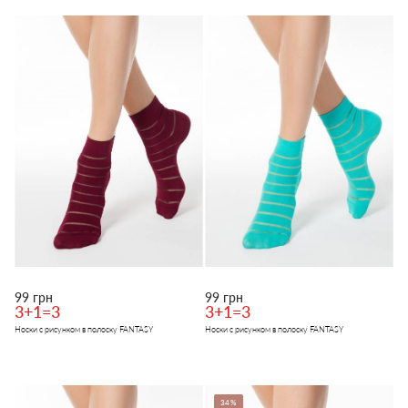
99 грн
99 грн
3+1=3
3+1=3
Носки с рисунком в полоску FANTASY
Носки с рисунком в полоску FANTASY
34%