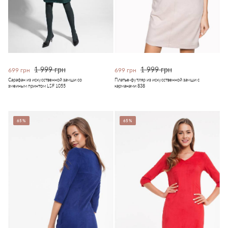
1 999 грн
1 999 грн
699 грн
699 грн
Сарафан из искусственной замши со
Платье-футляр из искусственной замши с
змеиным принтом LSF 1055
карманами 838
65%
65%