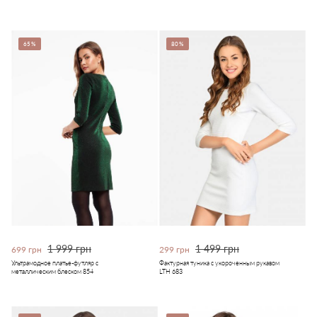
65%
80%
1 999 грн
1 499 грн
699 грн
299 грн
Ультрамодное платье-футляр с
Фактурная туника с укороченным рукавом
металлическим блеском 854
LTH 683