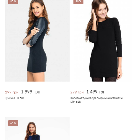
85%
80%
1 999 грн
1 499 грн
299 грн
299 грн
Туника LTH 681
Короткая туника с рельефными вставками
LTH 618
65%