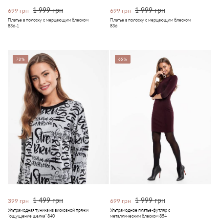
1 999 грн
1 999 грн
699 грн
699 грн
Платье в полоску с мерцающим блеском
Платье в полоску с мерцающим блеском
836-1
836
73%
65%
1 499 грн
1 999 грн
399 грн
699 грн
Ультрамодная туника из вискозной пряжи
Ультрамодное платье-футляр с
"ощущение шелка" 840
металлическим блеском 854