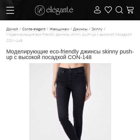
Домой
Conte-elegant
Женщинам
Джинсы
Skinny
Моделирующие eco-friendly джинсы skinny push-up с высокой посадкой
CON-148
Моделирующие eco-friendly джинсы skinny push-
up с высокой посадкой CON-148