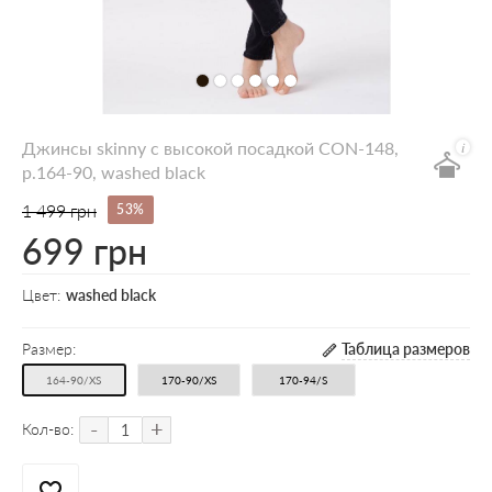
Джинсы skinny с высокой посадкой CON-148,
р.164-90, washed black
1 499 грн
53%
699 грн
Цвет:
washed black
Размер:
Таблица размеров
164-90/XS
170-90/XS
170-94/S
-
+
Кол-во: