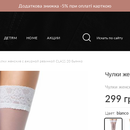
Додаткова знижка -5% при оплаті карткою
ДЕТЯМ
HOME
АКЦИИ
улки женские с ажурной резинкой CLASS 20 бьянко
Чулки же
Чулки женск
299 г
Цвет:
bianco