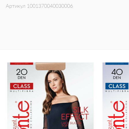
Артикул
1001370040030006