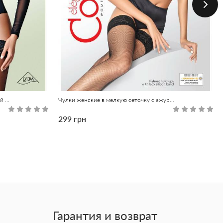
Ультратонкие чулки женские с ажурной резинкой CLASS 12 бронза
Чулки женские в мелкую сеточку с ажурной резинкой CLASS RETTE-MICRO бронза
299 грн
Гарантия и возврат