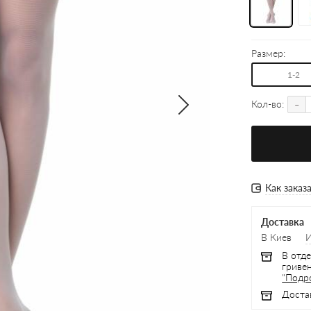
Размер:
1-2
-
Кол-во:
Как заказ
Доставка
В Киев
В отде
гривен
"Подр
Доста