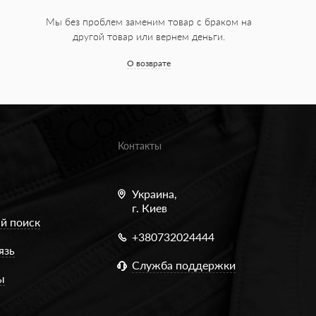
Мы без проблем заменим товар с браком на
другой товар или вернем деньги.
О возврате
Контакты
Украина,
г. Киев
й поиск
+380732024444
язь
Служба поддержки
ы