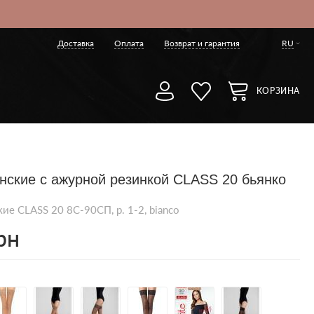
Доставка
Оплата
Возврат и гарантия
RU
КОРЗИНА
нские с ажурной резинкой CLASS 20 бьянко
ие CLASS 20 8С-90СП, p. 1-2, bianco
рн