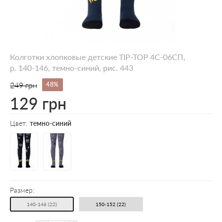
Колготки хлопковые детские TIP-TOP 4С-06СП,
p. 140-146, темно-синий, рис. 443
249 грн
48%
129 грн
Цвет:
темно-синий
Размер:
140-146 (22)
150-152 (22)