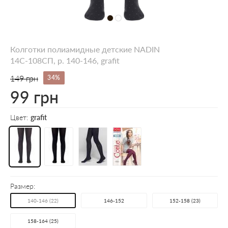
Колготки полиамидные детские NADIN
14С-108СП, p. 140-146, grafit
149 грн
34%
99 грн
Цвет:
grafit
Размер:
140-146 (22)
146-152
152-158 (23)
158-164 (25)