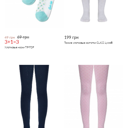
69 грн
199 грн
49 грн
3+1=3
Тонкие хлопковые колготки CLASS Lycra®
Хлопковые носки TIP-TOP