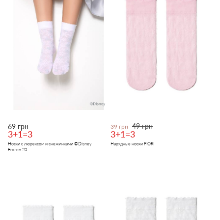
49 грн
69 грн
39 грн
3+1=3
3+1=3
Носки с люрексом и снежинками ©Disney
Нарядные носки FIORI
Frozen 20