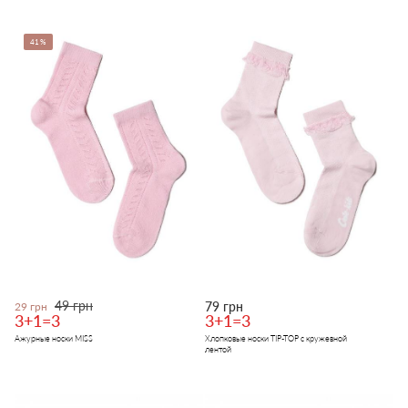
41%
49 грн
79 грн
29 грн
3+1=3
3+1=3
Ажурные носки MISS
Хлопковые носки TIP-TOP с кружевной
лентой