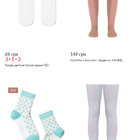
69 грн
149 грн
3+1=3
Колготки с рисунком "сердечки" ANABEL
Гольфы детские полиамидные KESI
29%