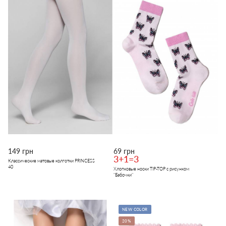
149 грн
69 грн
3+1=3
Классические матовые колготки PRINCESS
40
Хлопковые носки TIP-TOP с рисунком
"Бабочки"
NEW COLOR
20%