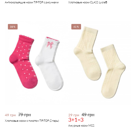
Антискользящие носки TIP-TOP с рисунками
Хлопковые носки CLASS Lycra®
38%
41%
79 грн
49 грн
49 грн
29 грн
3+1=3
Хлопковые носки с пикотом TIP-TOP (2 пары)
Ажурные носки MISS