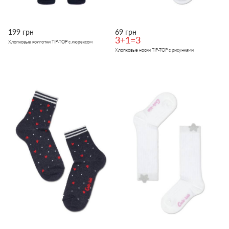
199 грн
69 грн
3+1=3
Хлопковые колготки TIP-TOP с люрексом
Хлопковые носки TIP-TOP с рисунками