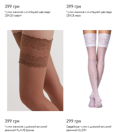
399 грн
399 грн
Чулки женские с имитацией шва сзади
Чулки женские с имитацией шва сзади
SENSE графит
SENSE неро
399 грн
299 грн
Чулки женские с широкой ажурной
Свадебные чулки с широкой ажурной
резинкой FLAME бронза
резинкой GLORY