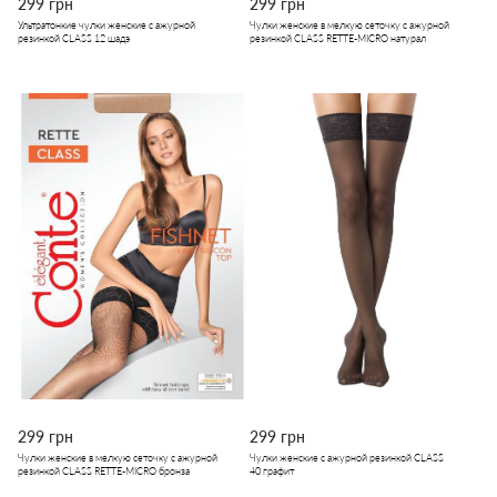
299 грн
299 грн
Ультратонкие чулки женские с ажурной
Чулки женские в мелкую сеточку с ажурной
резинкой CLASS 12 шадэ
резинкой CLASS RETTE-MICRO натурал
299 грн
299 грн
Чулки женские в мелкую сеточку с ажурной
Чулки женские с ажурной резинкой CLASS
резинкой CLASS RETTE-MICRO бронза
40 графит