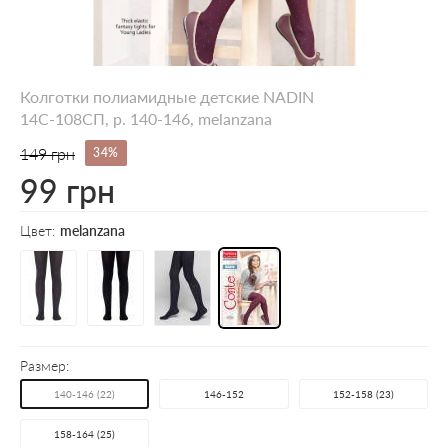
Колготки полиамидные детские NADIN
14С-108СП, p. 140-146, melanzana
149 грн
34%
99 грн
Цвет:
melanzana
Размер:
140-146 (22)
146-152
152-158 (23)
158-164 (25)